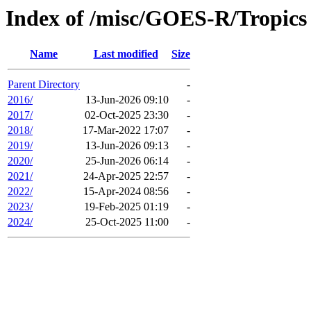
Index of /misc/GOES-R/Tropics
Name
Last modified
Size
Parent Directory
-
2016/
13-Jun-2026 09:10
-
2017/
02-Oct-2025 23:30
-
2018/
17-Mar-2022 17:07
-
2019/
13-Jun-2026 09:13
-
2020/
25-Jun-2026 06:14
-
2021/
24-Apr-2025 22:57
-
2022/
15-Apr-2024 08:56
-
2023/
19-Feb-2025 01:19
-
2024/
25-Oct-2025 11:00
-